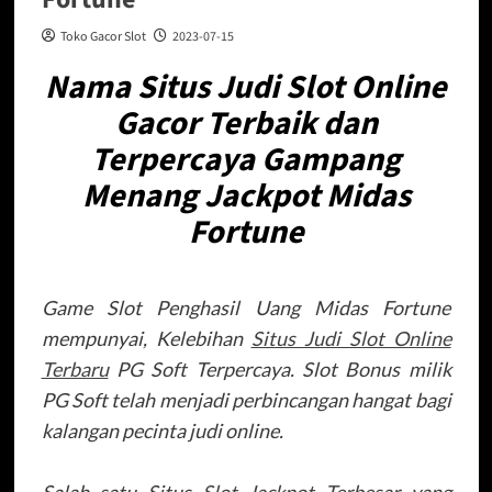
Toko Gacor Slot
2023-07-15
Nama Situs Judi Slot Online
Gacor Terbaik dan
Terpercaya Gampang
Menang Jackpot Midas
Fortune
Game Slot Penghasil Uang Midas Fortune
mempunyai, Kelebihan
Situs Judi Slot Online
Terbaru
PG Soft Terpercaya. Slot Bonus milik
PG Soft telah menjadi perbincangan hangat bagi
kalangan pecinta judi online.
Salah satu Situs
Slot Jackpot Terbesar
yang