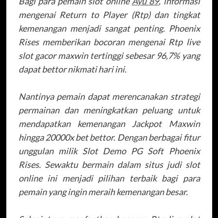
Bagi para pemain slot online
Ayu 89
, informasi
mengenai Return to Player (Rtp) dan tingkat
kemenangan menjadi sangat penting. Phoenix
Rises memberikan bocoran mengenai Rtp live
slot gacor maxwin tertinggi sebesar 96,7% yang
dapat bettor nikmati hari ini.
Nantinya pemain dapat merencanakan strategi
permainan dan meningkatkan peluang untuk
mendapatkan kemenangan Jackpot Maxwin
hingga 20000x bet bettor. Dengan berbagai fitur
unggulan milik Slot Demo PG Soft Phoenix
Rises. Sewaktu bermain dalam situs judi slot
online ini menjadi pilihan terbaik bagi para
pemain yang ingin meraih kemenangan besar.