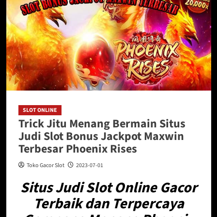
SLOT ONLINE
Trick Jitu Menang Bermain Situs
Judi Slot Bonus Jackpot Maxwin
Terbesar Phoenix Rises
Toko Gacor Slot
2023-07-01
Situs Judi Slot Online Gacor
Terbaik dan Terpercaya